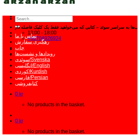
Search
for:
13:00 - 18:00
تماس با ما
+46704926924
رهگیری سفارش
چاپ
رویدادها و نشست‌ها
سوئدی/Svenska
انگلیسی/English
کوردی/Kurdish
فارسی/Persian
کتابفروشی
0
kr
No products in the basket.
0
kr
No products in the basket.