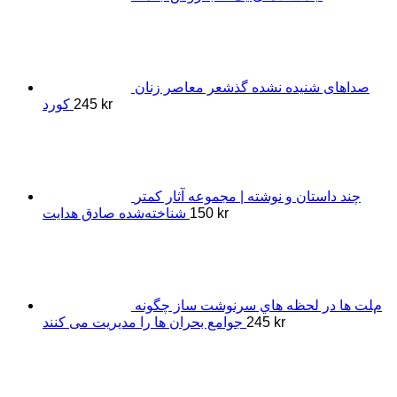
صداهای شنیده نشده گذشعر معاصر زنان
kr
245
کورد
چند داستان و نوشته | مجموعه آثار کمتر
kr
150
شناخته‌شده صادق هدایت
مﻠﺖ ﻫﺎ در ﻟﺤﻈﻪ ﻫﺎي ﺳﺮﻧﻮﺷﺖ ﺳﺎز ﭼﮕﻮﻧﻪ
kr
245
ﺟﻮاﻣﻊ ﺑﺤﺮان ﻫﺎ را ﻣﺪﯾﺮﯾﺖ ﻣﯽ ﮐﻨﻨﺪ