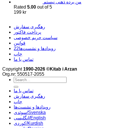
من برده ذهنی نیستم
Rated
5.00
out of 5
199
kr
رهگیری سفارش
پرداخت فاکتور
سیاست حریم خصوصی
قوانین
22رویدادها و نشست‌ها
چاپ
تماس با ما
Copyright
1990-2026 ©Kitab i Arzan
Org.nr: 550517-2055
Search
for:
تماس با ما
رهگیری سفارش
چاپ
رویدادها و نشست‌ها
سوئدی/Svenska
انگلیسی/English
کوردی/Kurdish