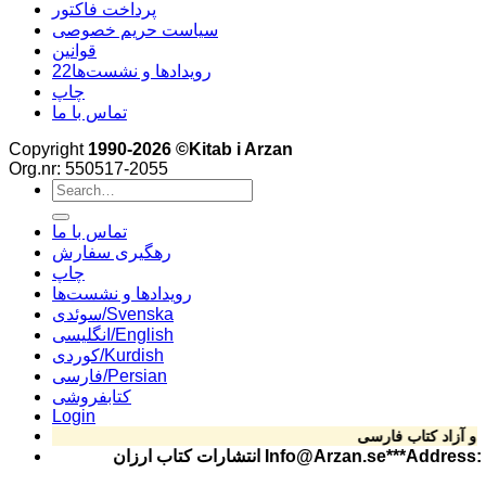
پرداخت فاکتور
سیاست حریم خصوصی
قوانین
22رویدادها و نشست‌ها
چاپ
تماس با ما
Copyright
1990-2026 ©Kitab i Arzan
Org.nr: 550517-2055
Search
for:
تماس با ما
رهگیری سفارش
چاپ
رویدادها و نشست‌ها
سوئدی/Svenska
انگلیسی/English
کوردی/Kurdish
فارسی/Persian
کتابفروشی
Login
Info@Arzan.se***Address: Helsi