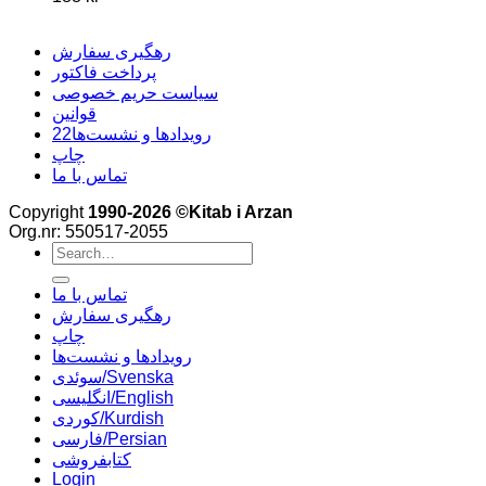
رهگیری سفارش
پرداخت فاکتور
سیاست حریم خصوصی
قوانین
22رویدادها و نشست‌ها
چاپ
تماس با ما
Copyright
1990-2026 ©Kitab i Arzan
Org.nr: 550517-2055
Search
for:
تماس با ما
رهگیری سفارش
چاپ
رویدادها و نشست‌ها
سوئدی/Svenska
انگلیسی/English
کوردی/Kurdish
فارسی/Persian
کتابفروشی
Login