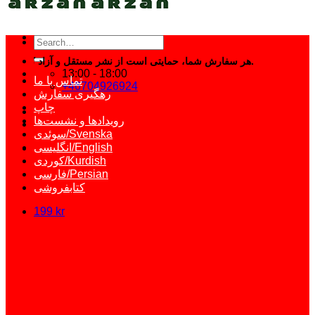
Search
for:
هر سفارش شما، حمایتی است از نشر مستقل و آزاد کتاب فارسی.
13:00 - 18:00
تماس با ما
+46704926924
رهگیری سفارش
چاپ
رویدادها و نشست‌ها
سوئدی/Svenska
انگلیسی/English
کوردی/Kurdish
فارسی/Persian
کتابفروشی
199
kr