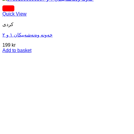
Quick View
کردی
خەونه وەنەشەییکان ١ و ٢
199
kr
Add to basket