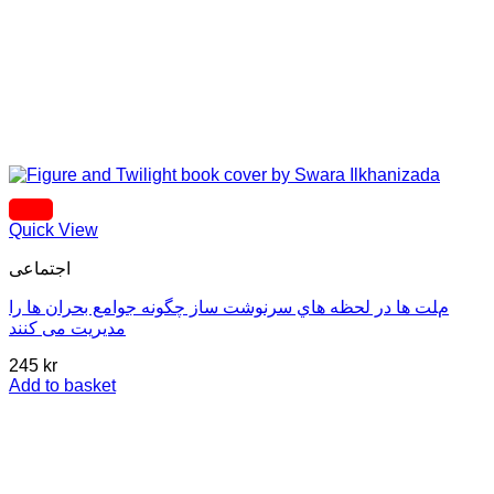
Quick View
اجتماعی
مﻠﺖ ﻫﺎ در ﻟﺤﻈﻪ ﻫﺎي ﺳﺮﻧﻮﺷﺖ ﺳﺎز ﭼﮕﻮﻧﻪ ﺟﻮاﻣﻊ ﺑﺤﺮان ﻫﺎ را
ﻣﺪﯾﺮﯾﺖ ﻣﯽ ﮐﻨﻨﺪ
245
kr
Add to basket