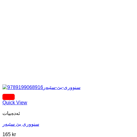
Quick View
ئه‌ده‌بیات
سنووری بێ سێبەر
165
kr