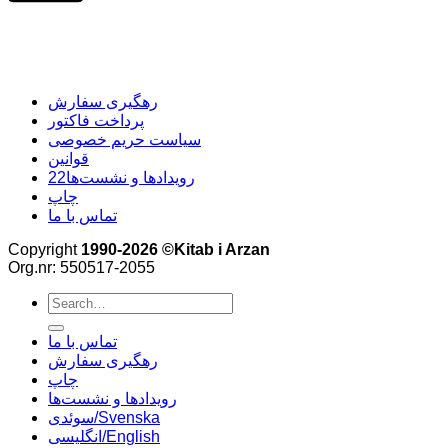
رهگیری سفارش
پرداخت فاکتور
سیاست حریم خصوصی
قوانین
22رویدادها و نشست‌ها
چاپ
تماس با ما
Copyright
1990-2026 ©Kitab i Arzan
Org.nr: 550517-2055
Search
for:
تماس با ما
رهگیری سفارش
چاپ
رویدادها و نشست‌ها
سوئدی/Svenska
انگلیسی/English