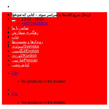
Search
ارسال سریع کتاب‌ها به سراسر سوئد – کتابی که می‌خواهید فقط یک کلیک فاصله دارد.
for:
13:00 - 18:00
+46704926924
تماس با ما
رهگیری سفارش
چاپ
رویدادها و نشست‌ها
سوئدی/Svenska
انگلیسی/English
کوردی/Kurdish
فارسی/Persian
کتابفروشی
0
kr
No products in the basket.
0
kr
No products in the basket.