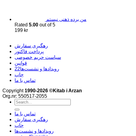
من برده ذهنی نیستم
Rated
5.00
out of 5
199
kr
رهگیری سفارش
پرداخت فاکتور
سیاست حریم خصوصی
قوانین
22رویدادها و نشست‌ها
چاپ
تماس با ما
Copyright
1990-2026 ©Kitab i Arzan
Org.nr: 550517-2055
Search
for:
تماس با ما
رهگیری سفارش
چاپ
رویدادها و نشست‌ها