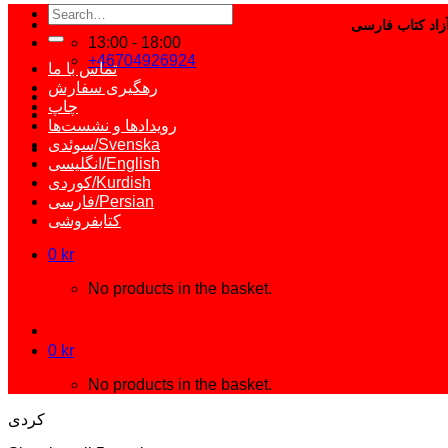
Search
for:
13:00 - 18:00
+46704926924
تماس با ما
رهگیری سفارش
چاپ
رویدادها و نشست‌ها
سوئدی/Svenska
انگلیسی/English
کوردی/Kurdish
فارسی/Persian
کتابفروشی
0
kr
No products in the basket.
0
kr
No products in the basket.
کردی