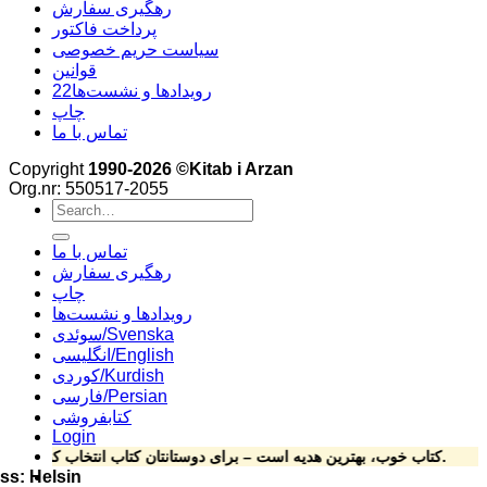
رهگیری سفارش
پرداخت فاکتور
سیاست حریم خصوصی
قوانین
22رویدادها و نشست‌ها
چاپ
تماس با ما
Copyright
1990-2026 ©Kitab i Arzan
Org.nr: 550517-2055
Search
for:
تماس با ما
رهگیری سفارش
چاپ
رویدادها و نشست‌ها
سوئدی/Svenska
انگلیسی/English
کوردی/Kurdish
فارسی/Persian
کتابفروشی
Login
کتاب خوب، بهترین هدیه است – برای دوستانتان کتاب انتخاب کنید.
ات کتاب ارزان elsingforsgatan 15, 164 78 Kista ****Phone: 070-492 69 24