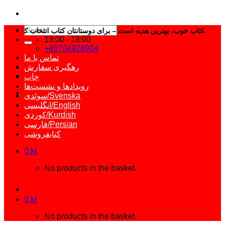
Search
کتاب خوب، بهترین هدیه است – برای دوستانتان کتاب انتخاب کنید.
for:
13:00 - 18:00
+46704926924
تماس با ما
رهگیری سفارش
چاپ
رویدادها و نشست‌ها
سوئدی/Svenska
انگلیسی/English
کوردی/Kurdish
فارسی/Persian
کتابفروشی
0
kr
No products in the basket.
0
kr
No products in the basket.