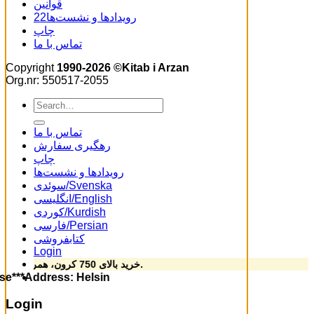
قوانین
22رویدادها و نشست‌ها
چاپ
تماس با ما
Copyright
1990-2026 ©Kitab i Arzan
Org.nr: 550517-2055
Search
for:
تماس با ما
رهگیری سفارش
چاپ
رویدادها و نشست‌ها
سوئدی/Svenska
انگلیسی/English
کوردی/Kurdish
فارسی/Persian
کتابفروشی
Login
خرید بالای 750 کرون، همراه با هدیه ویژه از کتاب ارزان.
se***Address: Helsingforsgatan 15, 164 78 Kista ****Phone: 070-492 69 2
Login