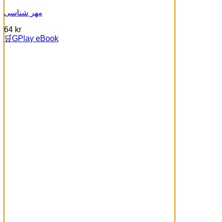
مِهر شناسی
64
kr
🛒GPlay eBook