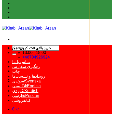
Search
خرید بالای 750 کرون، همراه با هدیه ویژه از کتاب ارزان.
for:
13:00 - 18:00
+46704926924
تماس با ما
رهگیری سفارش
چاپ
رویدادها و نشست‌ها
سوئدی/Svenska
انگلیسی/English
کوردی/Kurdish
فارسی/Persian
کتابفروشی
0
kr