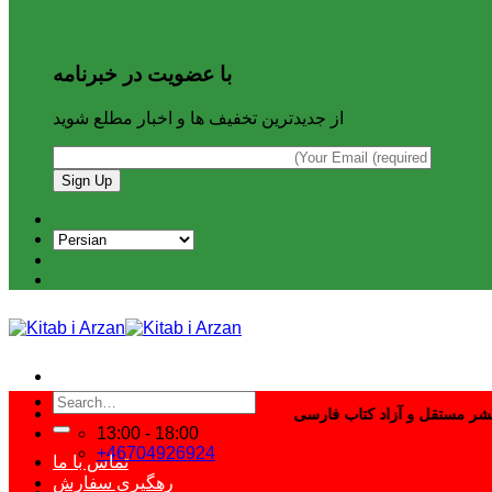
با عضویت در خبرنامه
از جدیدترین تخفیف ها و اخبار مطلع شوید
Search
for:
13:00 - 18:00
+46704926924
تماس با ما
رهگیری سفارش