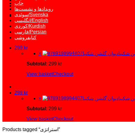
چاپ
رویدادها و نشست‌ها
سوئدی/Svenska
انگلیسی/English
کوردی/Kurdish
فارسی/Persian
کتابفروشی
299
kr
×
Subtotal:
299
kr
View basket
Checkout
299
kr
×
Subtotal:
299
kr
View basket
Checkout
Products tagged “استراتژی”