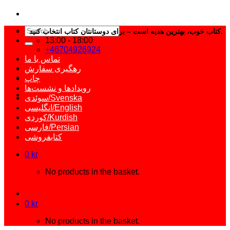
Search
کتاب خوب، بهترین هدیه است – برای دوستانتان کتاب انتخاب کنید.
for:
13:00 - 18:00
+46704926924
تماس با ما
رهگیری سفارش
چاپ
رویدادها و نشست‌ها
سوئدی/Svenska
انگلیسی/English
کوردی/Kurdish
فارسی/Persian
کتابفروشی
0
kr
No products in the basket.
0
kr
No products in the basket.