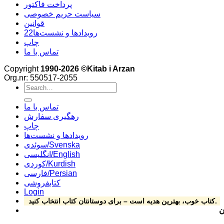
پرداخت فاکتور
سیاست حریم خصوصی
قوانین
22رویدادها و نشست‌ها
چاپ
تماس با ما
Copyright
1990-2026 ©Kitab i Arzan
Org.nr: 550517-2055
Search
for:
تماس با ما
رهگیری سفارش
چاپ
رویدادها و نشست‌ها
سوئدی/Svenska
انگلیسی/English
کوردی/Kurdish
فارسی/Persian
کتابفروشی
Login
کتاب خوب، بهترین هدیه است – برای دوستانتان کتاب انتخاب کنید.
تشارات کتاب ارزان ngforsgatan 15, 164 78 Kista ****Phone: 070-492 69 24