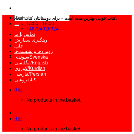
Search
کتاب خوب، بهترین هدیه است – برای دوستانتان کتاب انتخاب کنید.
for:
13:00 - 18:00
+46704926924
تماس با ما
رهگیری سفارش
چاپ
رویدادها و نشست‌ها
سوئدی/Svenska
انگلیسی/English
کوردی/Kurdish
فارسی/Persian
کتابفروشی
0
kr
No products in the basket.
0
kr
No products in the basket.