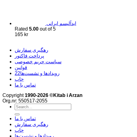
اید‌آلیسم ایرانی
Rated
5.00
out of 5
165
kr
رهگیری سفارش
پرداخت فاکتور
سیاست حریم خصوصی
قوانین
22رویدادها و نشست‌ها
چاپ
تماس با ما
Copyright
1990-2026 ©Kitab i Arzan
Org.nr: 550517-2055
Search
for:
تماس با ما
رهگیری سفارش
چاپ
رویدادها و نشست‌ها