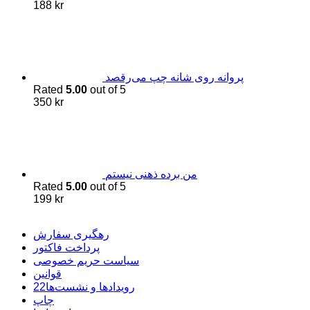
188
kr
پروانه روی شانه چپ می‌رقصد
Rated
5.00
out of 5
350
kr
من برده ذهنی نیستم
Rated
5.00
out of 5
199
kr
رهگیری سفارش
پرداخت فاکتور
سیاست حریم خصوصی
قوانین
22رویدادها و نشست‌ها
چاپ