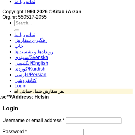
تماس با ما
Copyright
1990-2026 ©Kitab i Arzan
Org.nr: 550517-2055
Search
for:
تماس با ما
رهگیری سفارش
چاپ
رویدادها و نشست‌ها
سوئدی/Svenska
انگلیسی/English
کوردی/Kurdish
فارسی/Persian
کتابفروشی
Login
هر سفارش شما، حمایتی است از نشر مستقل و آزاد کتاب فارسی.
se***Address: Helsingforsgatan 15, 164 78 Kista ****Phone: 070-492 69 2
Login
Username or email address
*
Password
*