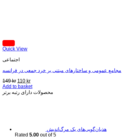
Quick View
اجتماعی
مجامع عمومی و ساختارهای مبتنی بر خرد جمعی در فرانسه
Original
Current
149
kr
110
kr
price
price
Add to basket
was:
is:
محصولات دارای رتبه برتر
149 kr.
110 kr.
هذیان‌گویی‌های یک مرگ‌اندیش
Rated
5.00
out of 5