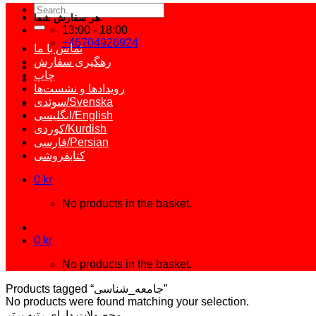
Search
هر سفارش شما، حمایتی است از نشر مستقل و آزاد کتاب فارسی.
for:
13:00 - 18:00
+46704926924
تماس با ما
رهگیری سفارش
چاپ
رویدادها و نشست‌ها
سوئدی/Svenska
انگلیسی/English
کوردی/Kurdish
فارسی/Persian
کتابفروشی
0
kr
No products in the basket.
0
kr
No products in the basket.
Products tagged “جامعه_شناسی”
No products were found matching your selection.
محصولات دارای رتبه برتر