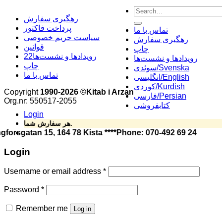
Search
for:
رهگیری سفارش
پرداخت فاکتور
تماس با ما
سیاست حریم خصوصی
رهگیری سفارش
قوانین
چاپ
22رویدادها و نشست‌ها
رویدادها و نشست‌ها
چاپ
سوئدی/Svenska
تماس با ما
انگلیسی/English
کوردی/Kurdish
Copyright
1990-2026 ©Kitab i Arzan
فارسی/Persian
Org.nr: 550517-2055
کتابفروشی
Login
هر سفارش شما، حمایتی است از نشر مستقل و آزاد کتاب فارسی.
 کتاب ارزان  Helsingforsgatan 15, 164 78 Kista ****Phone: 070-492 69 24
Login
Username or email address
*
Password
*
Remember me
Log in