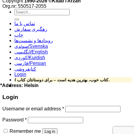
Copyright
1990-2026 ©Kitab i Arzan
Org.nr: 550517-2055
Search
for:
تماس با ما
رهگیری سفارش
چاپ
رویدادها و نشست‌ها
سوئدی/Svenska
انگلیسی/English
کوردی/Kurdish
فارسی/Persian
کتابفروشی
Login
کتاب خوب، بهترین هدیه است – برای دوستانتان کتاب انتخاب کنید.
رزان ddress: Helsingforsgatan 15, 164 78 Kista ****Phone: 070-492 69 24
Login
Username or email address
*
Password
*
Remember me
Log in