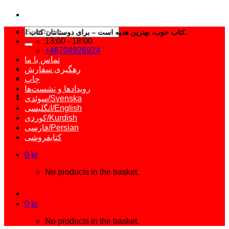
Search
کتاب خوب، بهترین هدیه است – برای دوستانتان کتاب انتخاب کنید.
for:
13:00 - 18:00
+46704926924
تماس با ما
رهگیری سفارش
چاپ
رویدادها و نشست‌ها
سوئدی/Svenska
انگلیسی/English
کوردی/Kurdish
فارسی/Persian
کتابفروشی
0
kr
No products in the basket.
0
kr
No products in the basket.