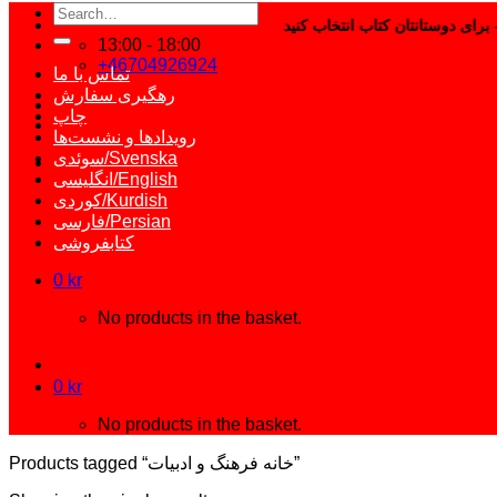
Search
for:
13:00 - 18:00
+46704926924
تماس با ما
رهگیری سفارش
چاپ
رویدادها و نشست‌ها
سوئدی/Svenska
انگلیسی/English
کوردی/Kurdish
فارسی/Persian
کتابفروشی
0
kr
No products in the basket.
0
kr
No products in the basket.
Products tagged “خانه فرهنگ و ادبیات”