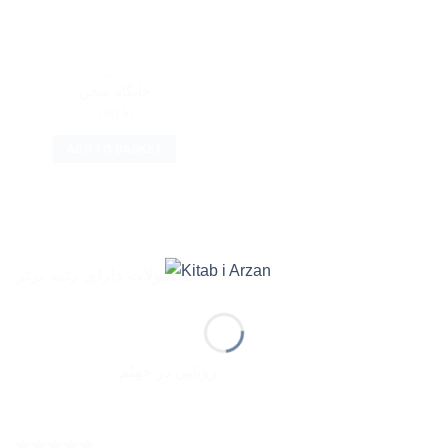
فارسی
جایگاه سخن
180
kr
ADD TO BASKET
محصولات دارای رتبه برتر
رويايي در جهنّم