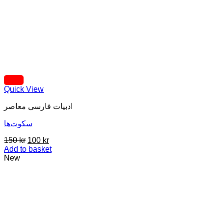
Quick View
ادبيات فارسی معاصر
سکوت‌ها
Original
Current
150
kr
100
kr
price
price
Add to basket
was:
is:
New
150 kr.
100 kr.