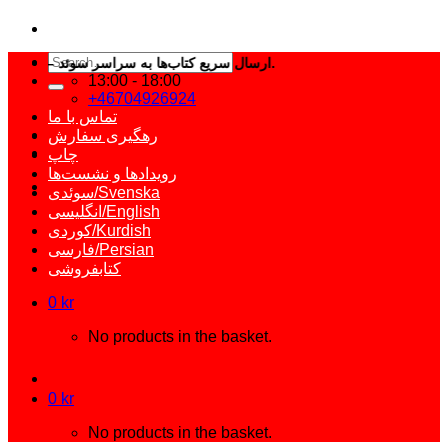
Search
ارسال سریع کتاب‌ها به سراسر سوئد – کتابی که می‌خواهید فقط یک کلیک فاصله دارد.
for:
13:00 - 18:00
+46704926924
تماس با ما
رهگیری سفارش
چاپ
رویدادها و نشست‌ها
سوئدی/Svenska
انگلیسی/English
کوردی/Kurdish
فارسی/Persian
کتابفروشی
0
kr
No products in the basket.
0
kr
No products in the basket.