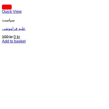
Quick View
سیاست
علیه فراموشی
Original
Current
100
kr
0
kr
price
price
Add to basket
was:
is:
100 kr.
0 kr.