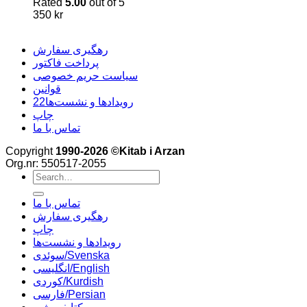
Rated
5.00
out of 5
350
kr
رهگیری سفارش
پرداخت فاکتور
سیاست حریم خصوصی
قوانین
22رویدادها و نشست‌ها
چاپ
تماس با ما
Copyright
1990-2026 ©Kitab i Arzan
Org.nr: 550517-2055
Search
for:
تماس با ما
رهگیری سفارش
چاپ
رویدادها و نشست‌ها
سوئدی/Svenska
انگلیسی/English
کوردی/Kurdish
فارسی/Persian