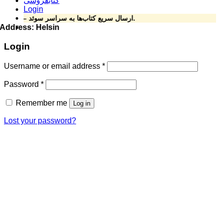
کتابفروشی
Login
ارسال سریع کتاب‌ها به سراسر سوئد – کتابی که می‌خواهید فقط یک کلیک فاصله دارد.
ان *Address: Helsingforsgatan 15, 164 78 Kista ****Phone: 070-492 69 24
Login
Username or email address
*
Password
*
Remember me
Log in
Lost your password?