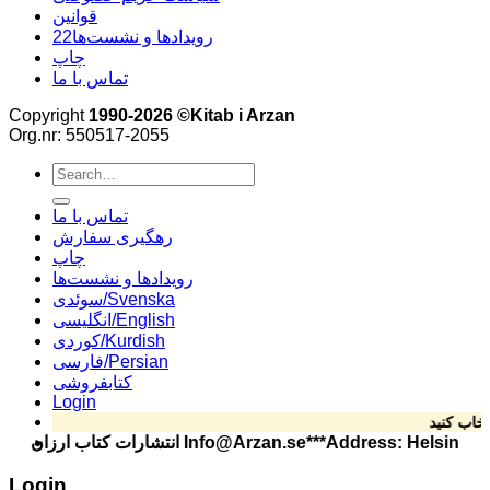
قوانین
22رویدادها و نشست‌ها
چاپ
تماس با ما
Copyright
1990-2026 ©Kitab i Arzan
Org.nr: 550517-2055
Search
for:
تماس با ما
رهگیری سفارش
چاپ
رویدادها و نشست‌ها
سوئدی/Svenska
انگلیسی/English
کوردی/Kurdish
فارسی/Persian
کتابفروشی
Login
Info@Arzan.se***Address: Helsingforsgata
Login