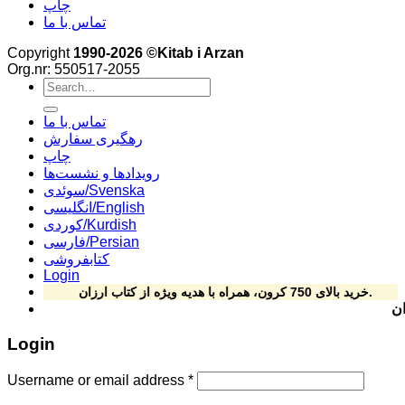
چاپ
تماس با ما
Copyright
1990-2026 ©Kitab i Arzan
Org.nr: 550517-2055
Search
for:
تماس با ما
رهگیری سفارش
چاپ
رویدادها و نشست‌ها
سوئدی/Svenska
انگلیسی/English
کوردی/Kurdish
فارسی/Persian
کتابفروشی
Login
خرید بالای 750 کرون، همراه با هدیه ویژه از کتاب ارزان.
شارات کتاب ارزان ingforsgatan 15, 164 78 Kista ****Phone: 070-492 69 24
Login
Username or email address
*