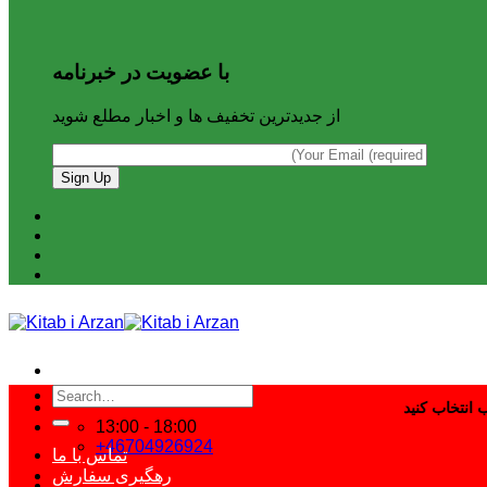
با عضویت در خبرنامه
از جدیدترین تخفیف ها و اخبار مطلع شوید
Search
for:
13:00 - 18:00
+46704926924
تماس با ما
رهگیری سفارش