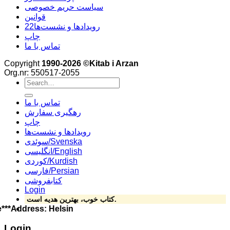
سیاست حریم خصوصی
قوانین
22رویدادها و نشست‌ها
چاپ
تماس با ما
Copyright
1990-2026 ©Kitab i Arzan
Org.nr: 550517-2055
Search
for:
تماس با ما
رهگیری سفارش
چاپ
رویدادها و نشست‌ها
سوئدی/Svenska
انگلیسی/English
کوردی/Kurdish
فارسی/Persian
کتابفروشی
Login
کتاب خوب، بهترین هدیه است – برای دوستانتان کتاب انتخاب کنید.
o@Arzan.se***Address: Helsingforsgatan 15, 164 78 Kista ****Phone: 070
Login