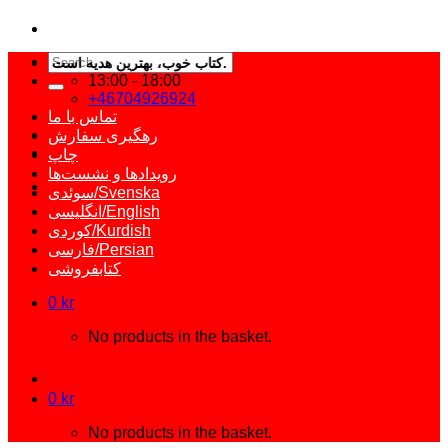
Search
کتاب خوب، بهترین هدیه است – برای دوستانتان کتاب انتخاب کنید.
for:
13:00 - 18:00
+46704926924
تماس با ما
رهگیری سفارش
چاپ
رویدادها و نشست‌ها
سوئدی/Svenska
انگلیسی/English
کوردی/Kurdish
فارسی/Persian
کتابفروشی
0
kr
No products in the basket.
0
kr
No products in the basket.