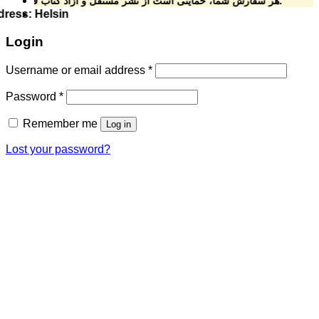
هر سفارش شما، حمایتی است از نشر مستقل و آزاد کتاب فارسی.
 ارزان ress: Helsingforsgatan 15, 164 78 Kista ****Phone: 070-492 69 24
Login
Username or email address
*
Password
*
Remember me
Log in
Lost your password?