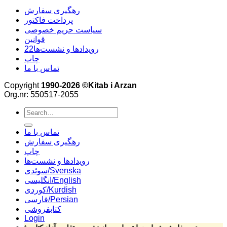
رهگیری سفارش
پرداخت فاکتور
سیاست حریم خصوصی
قوانین
22رویدادها و نشست‌ها
چاپ
تماس با ما
Copyright
1990-2026 ©Kitab i Arzan
Org.nr: 550517-2055
Search
for:
تماس با ما
رهگیری سفارش
چاپ
رویدادها و نشست‌ها
سوئدی/Svenska
انگلیسی/English
کوردی/Kurdish
فارسی/Persian
کتابفروشی
Login