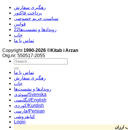
رهگیری سفارش
پرداخت فاکتور
سیاست حریم خصوصی
قوانین
22رویدادها و نشست‌ها
چاپ
تماس با ما
Copyright
1990-2026 ©Kitab i Arzan
Org.nr: 550517-2055
Search
for:
تماس با ما
رهگیری سفارش
چاپ
رویدادها و نشست‌ها
سوئدی/Svenska
انگلیسی/English
کوردی/Kurdish
فارسی/Persian
کتابفروشی
Login