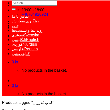
Search
for:
13:00 - 18:00
+46704926924
تماس با ما
رهگیری سفارش
چاپ
رویدادها و نشست‌ها
سوئدی/Svenska
انگلیسی/English
کوردی/Kurdish
فارسی/Persian
کتابفروشی
0
kr
No products in the basket.
0
kr
No products in the basket.
Products tagged “کتاب ئەرزان”