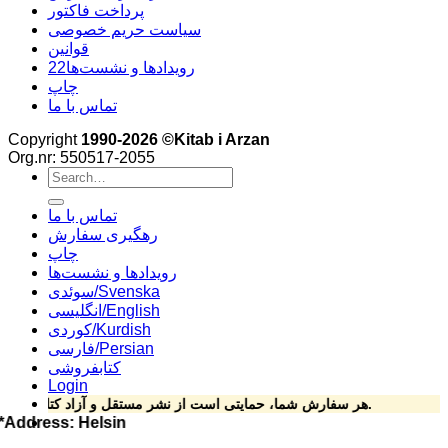
پرداخت فاکتور
سیاست حریم خصوصی
قوانین
22رویدادها و نشست‌ها
چاپ
تماس با ما
Copyright
1990-2026 ©Kitab i Arzan
Org.nr: 550517-2055
Search
for:
تماس با ما
رهگیری سفارش
چاپ
رویدادها و نشست‌ها
سوئدی/Svenska
انگلیسی/English
کوردی/Kurdish
فارسی/Persian
کتابفروشی
Login
هر سفارش شما، حمایتی است از نشر مستقل و آزاد کتاب فارسی.
ارزان dress: Helsingforsgatan 15, 164 78 Kista ****Phone: 070-492 69 24