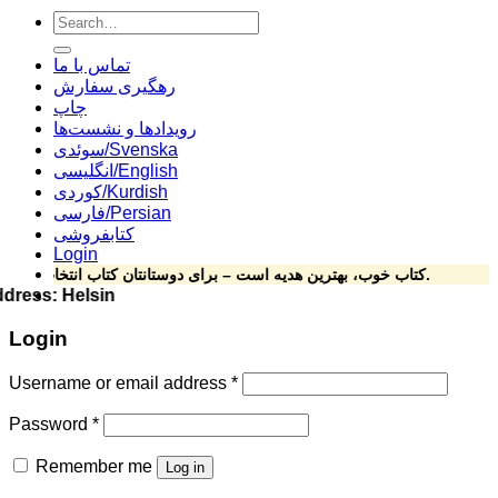
Search
for:
تماس با ما
رهگیری سفارش
چاپ
رویدادها و نشست‌ها
سوئدی/Svenska
انگلیسی/English
کوردی/Kurdish
فارسی/Persian
کتابفروشی
Login
کتاب خوب، بهترین هدیه است – برای دوستانتان کتاب انتخاب کنید.
 ارزان ress: Helsingforsgatan 15, 164 78 Kista ****Phone: 070-492 69 24
Login
Username or email address
*
Password
*
Remember me
Log in