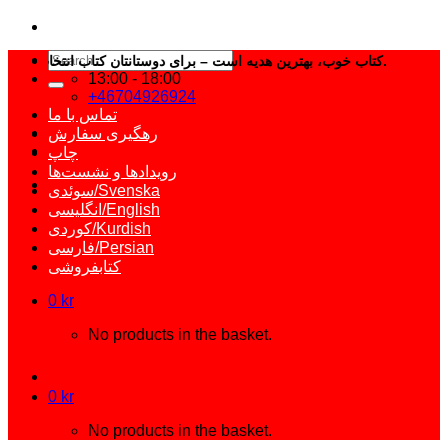
Search
کتاب خوب، بهترین هدیه است – برای دوستانتان کتاب انتخاب کنید.
for:
13:00 - 18:00
+46704926924
تماس با ما
رهگیری سفارش
چاپ
رویدادها و نشست‌ها
سوئدی/Svenska
انگلیسی/English
کوردی/Kurdish
فارسی/Persian
کتابفروشی
0
kr
No products in the basket.
0
kr
No products in the basket.