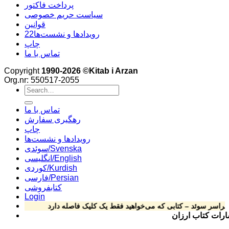
پرداخت فاکتور
سیاست حریم خصوصی
قوانین
22رویدادها و نشست‌ها
چاپ
تماس با ما
Copyright
1990-2026 ©Kitab i Arzan
Org.nr: 550517-2055
Search
for:
تماس با ما
رهگیری سفارش
چاپ
رویدادها و نشست‌ها
سوئدی/Svenska
انگلیسی/English
کوردی/Kurdish
فارسی/Persian
کتابفروشی
Login