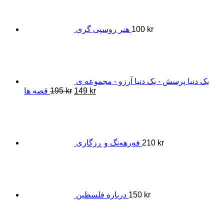
kr
100
هنر روسپی گری
یک دنیا پرسش - یک دنیا آرزو - مجموعه ی
Original
Current
kr
149
kr
195
قصه ها
price
price
was:
is:
195 kr.
149 kr.
kr
210
فەرهەنگ و ڕزگاری
kr
150
درباره فلسطین