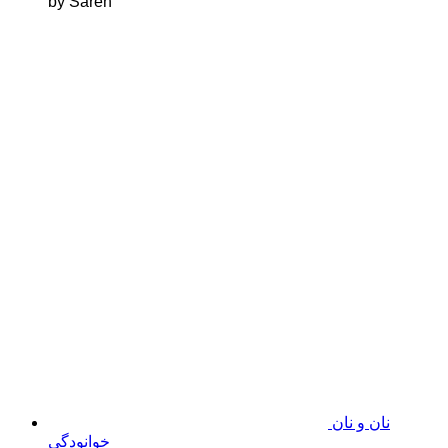
by Sareh
نان و نان
خوانودگی