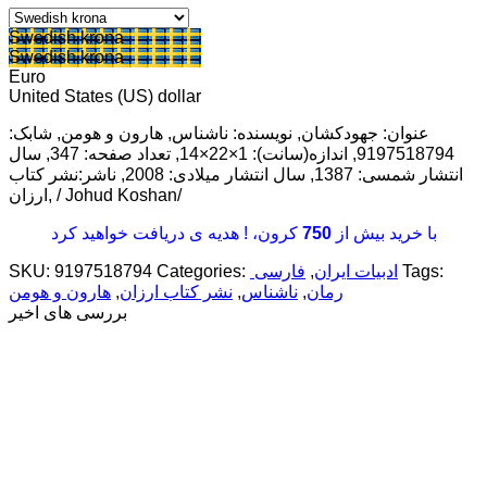
Swedish krona
Swedish krona
Euro
United States (US) dollar
عنوان: جهودکشان, نویسنده: ناشناس, هارون و هومن, شابک:
9197518794, اندازه(سانت): 1×22×14, تعداد صفحه: 347, سال
انتشار شمسی: 1387, سال انتشار میلادی: 2008, ناشر:نشر کتاب
ارزان, / Johud Koshan/
با خرید بیش از
750
کرون، ! هدیه ی دریافت خواهید کرد
Tags:
ادبیات ایران
,
فارسی
Categories:
9197518794
SKU:
رمان
,
ناشناس
,
نشر کتاب ارزان
,
هارون و هومن
بررسی های اخیر