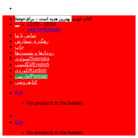
Search
کتاب خوب، بهترین هدیه است – برای دوستانتان کتاب انتخاب کنید.
for:
13:00 - 18:00
+46704926924
تماس با ما
رهگیری سفارش
چاپ
رویدادها و نشست‌ها
سوئدی/Svenska
انگلیسی/English
کوردی/Kurdish
فارسی/Persian
کتابفروشی
0
kr
No products in the basket.
0
kr
No products in the basket.