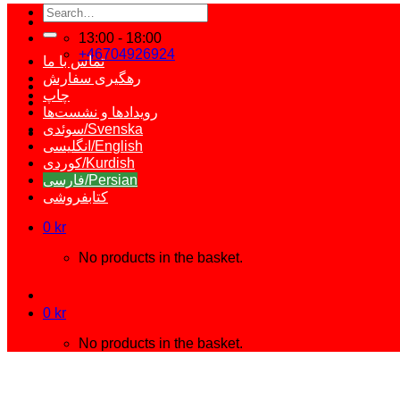
Search
for:
13:00 - 18:00
+46704926924
تماس با ما
رهگیری سفارش
چاپ
رویدادها و نشست‌ها
سوئدی/Svenska
انگلیسی/English
کوردی/Kurdish
فارسی/Persian
کتابفروشی
0
kr
No products in the basket.
0
kr
No products in the basket.