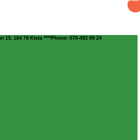
کتاب ارزان : Helsingforsgatan 15, 164 78 Kista ****Phone: 070-492 69 24