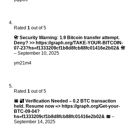
Rated
1
out of 5
📇 Security Warning: 1.9 Bitcoin transfer attempt.
Deny? >> https://graph.org/TAKE-YOUR-BITCOIN-
07-23?hs=f1333209cf1b8d8fcb88fc01416e2b02& 📇
–
September 10, 2025
ym21m4
Rated
1
out of 5
📅 🔐 Verification Needed – 0.2 BTC transaction
held. Resume now => https://graph.org/Get-your-
BTC-09-04?
hs=f1333209cf1b8d8fcb88fc01416e2b02& 📅
–
September 14, 2025