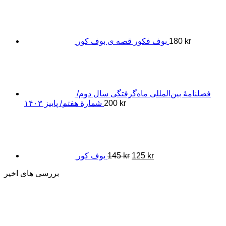
kr
180
بوف فکور قصه ی بوف کور
فصلنامۀ بین‌المللی ماه‌گرفتگی سال دوم/
kr
200
شمارۀ هفتم/ پاییز ۱۴۰۳
Original
Current
price
price
was:
is:
145 kr.
125 kr.
kr
125
kr
145
بوف کور
بررسی های اخیر