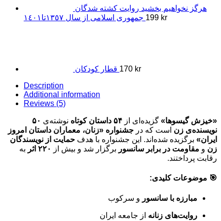
هرگز نخواهیم بخشید روایت کشته شدگان
kr
199
جمهوری اسلامی از سال ١٣٥٧تا١٤٠١
kr
170
قطار کودکان
Description
Additional information
Reviews (5)
«خیزش گیسوها»
گزیده‌ای از
۵۴ داستان کوتاه
نوشته‌ی
۵۰
نویسنده‌ی زن
است که در
جشنواره «زنان، معماران داستان امروز
ایران»
برگزیده شده‌اند. این جشنواره با هدف
حمایت از نویسندگان
زن
و
مقاومت در برابر سانسور
برگزار شد و بیش از
۲۲۰ اثر
به
رقابت پرداختند.
🎯 موضوعات کلیدی:
مبارزه با سانسور
و سرکوب
روایت‌های زنانه
از جامعه ایران