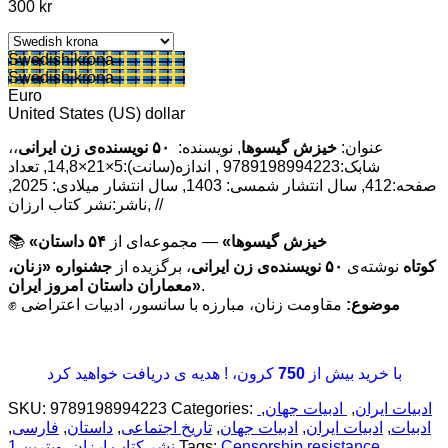
300
kr
Swedish krona
Swedish krona
Euro
United States (US) dollar
عنوان:
خیزش گیسوها
, نویسنده:
۵۰ نویسنده‌ی زن ایرانی
،،
شابک:9789198994223 , اندازه(سانت):5×21×14,8, تعداد
صفحه:412, سال انتشار شمسی: 1403, سال انتشار میلادی: 2025,
ناشر:نشر کتاب ارزان, //
«خیزش گیسوها»
— مجموعه‌ای از
۵۴ داستان
📚
کوتاه
نوشته‌ی
۵۰ نویسنده‌ی زن ایرانی
، برگزیده از
جشنواره «زنان،
.
معماران داستان امروز ایران»
موضوع:
مقاومت زنان، مبارزه با سانسور، ادبیات اعتراضی
✊
با خرید بیش از
750
کرون، ! هدیه ی دریافت خواهید کرد
ادبیات ایران
,
ادبیات جهان
,
Categories:
9789198994223
SKU:
ادبیات
,
ادبیات ایران
,
ادبیات جهان
,
تاریخ اجتماعی
,
داستان
,
فارسی
,
,
Censorship resistance
Tags:
نشر کتاب ارزان
,
ویترین 1