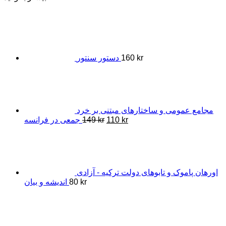
kr
160
دستور سنتور
مجامع عمومی و ساختارهای مبتنی بر خرد
Original
Current
kr
110
kr
149
جمعی در فرانسه
price
price
was:
is:
149 kr.
110 kr.
اورهان پاموک و تابوهای دولت ترکیه - آزادی
kr
80
اندیشه و بیان