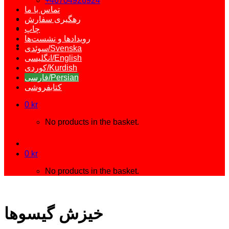
+46704926924
تماس با ما
رهگیری سفارش
چاپ
رویدادها و نشست‌ها
سوئدی/Svenska
انگلیسی/English
کوردی/Kurdish
فارسی/Persian
کتابفروشی
0
kr
No products in the basket.
0
kr
No products in the basket.
خیزش گیسوها