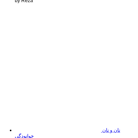
by Reza
نان و نان
خوانودگی