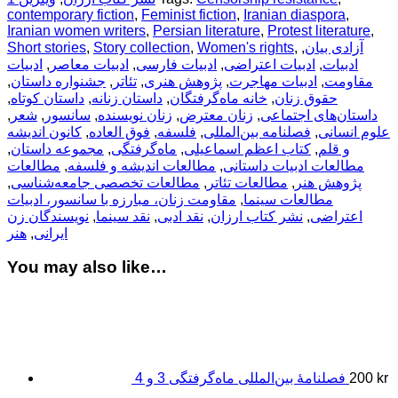
contemporary fiction
,
Feminist fiction
,
Iranian diaspora
,
Iranian women writers
,
Persian literature
,
Protest literature
,
آزادی بیان
,
,
Women's rights
,
Story collection
,
Short stories
ادبیات
,
ادبیات اعتراضی
,
ادبیات فارسی
,
ادبیات معاصر
,
ادبیات
مقاومت
,
ادبیات مهاجرت
,
پژوهش هنری
,
تئاتر
,
جشنواره داستان
,
حقوق زنان
,
خانه ماه‌گرفتگان
,
داستان زنانه
,
داستان کوتاه
,
داستان‌های اجتماعی
,
زنان معترض
,
زنان نویسنده
,
سانسور
,
شعر
,
علوم انسانی
,
فصلنامه بین‌المللی
,
فلسفه
,
فوق العاده
,
کانون اندیشه
و قلم
,
کتاب اعظم اسماعیلی
,
ماه‌گرفتگی
,
مجموعه داستان
,
مطالعات ادبیات داستانی
,
مطالعات اندیشه و فلسفه
,
مطالعات
پژوهش هنر
,
مطالعات تئاتر
,
مطالعات تخصصی جامعه‌شناسی
,
مطالعات سینما
,
مقاومت زنان، مبارزه با سانسور، ادبیات
اعتراضی
,
نشر کتاب ارزان
,
نقد ادبی
,
نقد سینما
,
نویسندگان زن
ایرانی
,
هنر
You may also like…
kr
200
فصلنامۀ بین‌المللی ماه‌گرفتگی 3 و 4