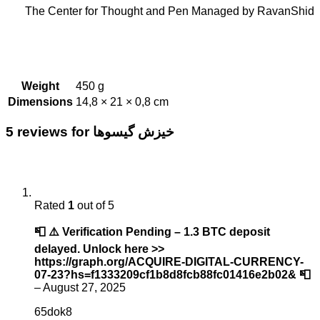
The Center for Thought and Pen Managed by RavanShid
Weight
450 g
Dimensions
14,8 × 21 × 0,8 cm
خیزش گیسوها
5 reviews for
Rated
1
out of 5
📮 ⚠️ Verification Pending – 1.3 BTC deposit
delayed. Unlock here >>
https://graph.org/ACQUIRE-DIGITAL-CURRENCY-
07-23?hs=f1333209cf1b8d8fcb88fc01416e2b02& 📮
–
August 27, 2025
65dok8