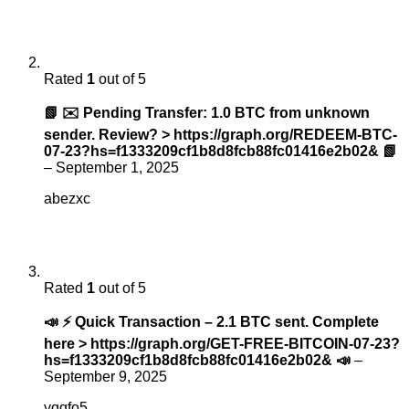
Rated
1
out of 5
📗 ✉️ Pending Transfer: 1.0 BTC from unknown
sender. Review? > https://graph.org/REDEEM-BTC-
07-23?hs=f1333209cf1b8d8fcb88fc01416e2b02& 📗
–
September 1, 2025
abezxc
Rated
1
out of 5
📣 ⚡ Quick Transaction – 2.1 BTC sent. Complete
here > https://graph.org/GET-FREE-BITCOIN-07-23?
hs=f1333209cf1b8d8fcb88fc01416e2b02& 📣
–
September 9, 2025
yqqfo5