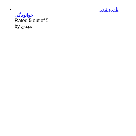
نان و نان
خوانودگی
Rated
5
out of 5
by مهدى