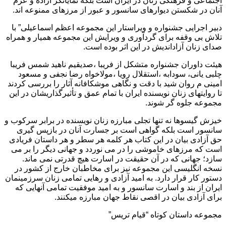
اجتماعی و فرهنگی زنان در ایران است بلکه نمایانگر اراده و عزم
آنان در شکستن دیوارهای سانسور و عبور از مرزهای ممنوعه اند.
دبیر اجرایی جشنواره و ویراستار این مجموعه اعظم اسماعیلی” با
تلاش بی وقفه برای گردآوری و ویرایش این مجموعه همیار و همراه
صدای زنان آزاداندیش در این اثر بوده است.
هیئت داوران جشنواره متشکل از فریبا ،صدیقیم ناهید شمس فریبا
چلبی یانی، سودابه ،استقلال رویا ،مولاخواه رضا نجفی و مسعود
امینی م روان شید با دقت و نگاهی موشکافانه آثار را بررسی کردند
تا روایتهای زنان نویسنده ایران با تمام عمق و تأثیرگذاریشان در این
مجموعه جلوه گر شوند.
خیزش گیسوها نه تنها تجلی مبارزه زنان نویسنده در برابر سرکوب و
سانسور است بلکه گواهی است بر جسارت آنان در بازپس گیری
حق آزادی بیان در این کتاب هر کلمه هر سطر و هر داستان فریادی
است که مرزهای خاموشی را در می نوردد و جهانی دیگر را بر می
سازد؛ جهانی که در آن حقیقت در اسارت هیچ قدرتی نمی ماند.
نسخه انگلیسی این مجموعه نیز برای مخاطبان خارج از کشور در
دستور کار قرار دارد. به امید آزادی و رهایی تمامی زنان سرزمینمان
ایران از بند و اسارت سانسور و به امید موفقیت تمامی آنهایی که
برای آزادی بیان در اقصی نقاط جهان مبارزه میکنند.
مجموعه داستان کوتاه “قیام تریس”