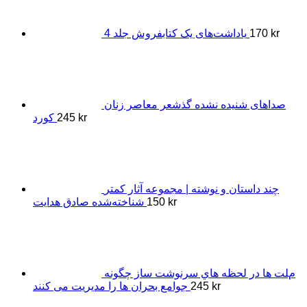
kr
170
یاداشت‌های یک کتابفروش جلد 4
صداهای شنیده نشده گذشعر معاصر زنان
kr
245
کورد
چند داستان و نوشته | مجموعه آثار کمتر
kr
150
شناخته‌شده صادق هدایت
مﻠﺖ ﻫﺎ در ﻟﺤﻈﻪ ﻫﺎي ﺳﺮﻧﻮﺷﺖ ﺳﺎز ﭼﮕﻮﻧﻪ
kr
245
ﺟﻮاﻣﻊ ﺑﺤﺮان ﻫﺎ را ﻣﺪﯾﺮﯾﺖ ﻣﯽ ﮐﻨﻨﺪ