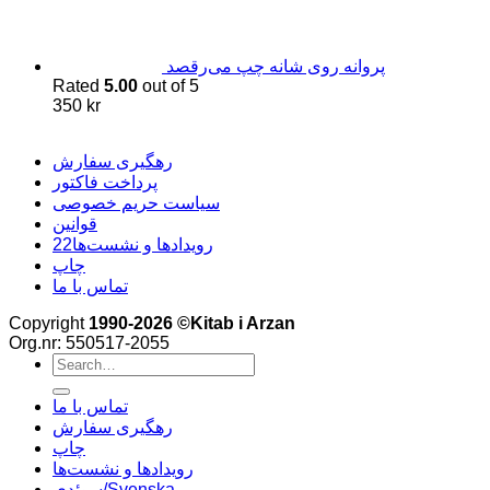
پروانه روی شانه چپ می‌رقصد
Rated
5.00
out of 5
350
kr
رهگیری سفارش
پرداخت فاکتور
سیاست حریم خصوصی
قوانین
22رویدادها و نشست‌ها
چاپ
تماس با ما
Copyright
1990-2026 ©Kitab i Arzan
Org.nr: 550517-2055
Search
for:
تماس با ما
رهگیری سفارش
چاپ
رویدادها و نشست‌ها
سوئدی/Svenska