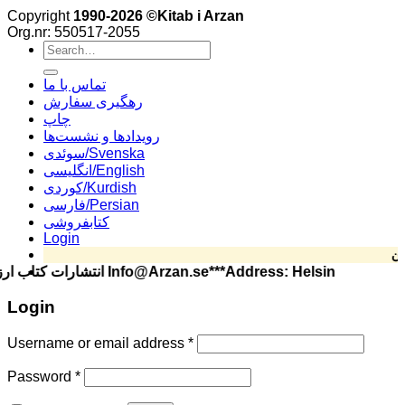
Copyright
1990-2026 ©Kitab i Arzan
Org.nr: 550517-2055
Search
for:
تماس با ما
رهگیری سفارش
چاپ
رویدادها و نشست‌ها
سوئدی/Svenska
انگلیسی/English
کوردی/Kurdish
فارسی/Persian
کتابفروشی
Login
Info@Arzan.se***Address: Helsingforsgatan 15,
Login
Username or email address
*
Password
*