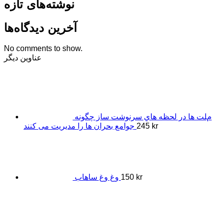
نوشته‌های تازه
آخرین دیدگاه‌ها
No comments to show.
عناوین دیگر
مﻠﺖ ﻫﺎ در ﻟﺤﻈﻪ ﻫﺎي ﺳﺮﻧﻮﺷﺖ ﺳﺎز ﭼﮕﻮﻧﻪ
kr
245
ﺟﻮاﻣﻊ ﺑﺤﺮان ﻫﺎ را ﻣﺪﯾﺮﯾﺖ ﻣﯽ ﮐﻨﻨﺪ
kr
150
وغ وغ ساهاب