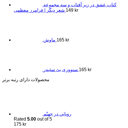
کتاب عشق در زیر آفتاب و سه مجموعه
kr
149
شعر دیگر | فرامرز معظمی
kr
165
ماوش
kr
165
سنووری بێ سێبەر
محصولات دارای رتبه برتر
رويايي در جهنّم
Rated
5.00
out of 5
175
kr