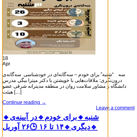
18
Apr
سه “شنبه” برای خودم – سه‌گانه‌ای در خودشناسی سه‌گانه‌ی
درون‌نگری: ملاقات‌هایی با خویشتن با دکتر میترا بیگی مدرس
دانشگاه و مشاور سلامت روان در منطقه مدیترانه شرقی عضو
هیئت […]
Continue reading
→
Leave a comment
🔸شنبه🔸برای خودم🔹در آیینه‌ی
دیگری🔹۱۴ تا ۱۶ 🕒۲۶ آوریل🔹