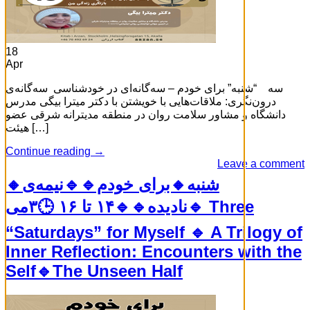
18
Apr
سه “شنبه” برای خودم – سه‌گانه‌ای در خودشناسی سه‌گانه‌ی
درون‌نگری: ملاقات‌هایی با خویشتن با دکتر میترا بیگی مدرس
دانشگاه و مشاور سلامت روان در منطقه مدیترانه شرقی عضو
هیئت […]
Continue reading
→
Leave a comment
🔸شنبه🔸برای خودم🔹🔹نیمه‌ی
نادیده🔹🔹۱۴ تا ۱۶ 🕒۳می🔹 Three
“Saturdays” for Myself 🔹 A Trilogy of
Inner Reflection: Encounters with the
Self🔹The Unseen Half