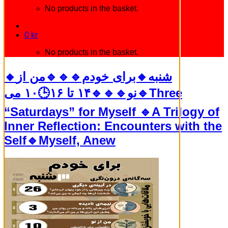
No products in the basket.
0
kr
No products in the basket.
🔸شنبه🔸برای خودم🔹🔹🔹من از
نو🔹🔹🔹۱۴ تا ۱۶🕒۱۰ می🔹Three
“Saturdays” for Myself 🔹A Trilogy of
Inner Reflection: Encounters with the
Self🔹Myself, Anew