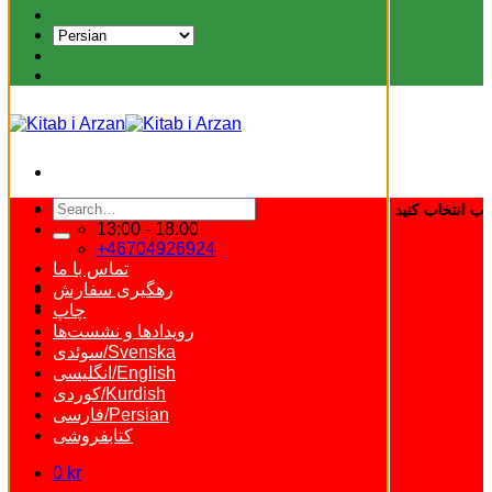
Search
for:
13:00 - 18:00
+46704926924
تماس با ما
رهگیری سفارش
چاپ
رویدادها و نشست‌ها
سوئدی/Svenska
انگلیسی/English
کوردی/Kurdish
فارسی/Persian
کتابفروشی
0
kr