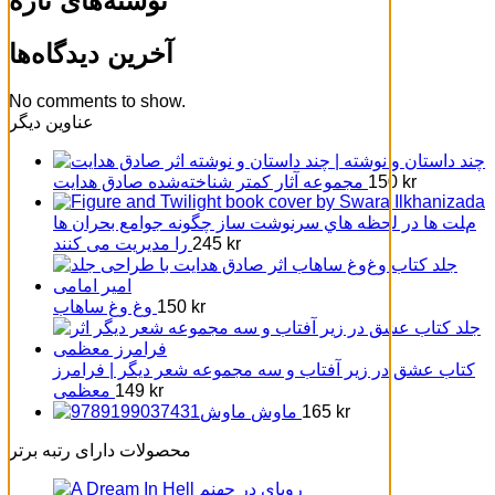
نوشته‌های تازه
آخرین دیدگاه‌ها
No comments to show.
عناوین دیگر
چند داستان و نوشته |
kr
150
مجموعه آثار کمتر شناخته‌شده صادق هدایت
مﻠﺖ ﻫﺎ در ﻟﺤﻈﻪ ﻫﺎي ﺳﺮﻧﻮﺷﺖ ﺳﺎز ﭼﮕﻮﻧﻪ ﺟﻮاﻣﻊ ﺑﺤﺮان ﻫﺎ
kr
245
را ﻣﺪﯾﺮﯾﺖ ﻣﯽ ﮐﻨﻨﺪ
kr
150
وغ وغ ساهاب
کتاب عشق در زیر آفتاب و سه مجموعه شعر دیگر | فرامرز
kr
149
معظمی
kr
165
ماوش
محصولات دارای رتبه برتر