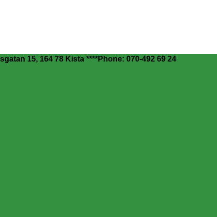
کتاب ارزان : Helsingforsgatan 15, 164 78 Kista ****Phone: 070-492 69 24