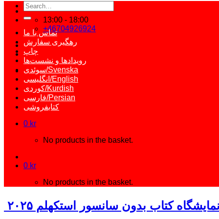
Search
for:
13:00 - 18:00
+46704926924
تماس با ما
رهگیری سفارش
چاپ
رویدادها و نشست‌ها
سوئدی/Svenska
انگلیسی/English
کوردی/Kurdish
فارسی/Persian
کتابفروشی
0
kr
No products in the basket.
0
kr
No products in the basket.
مایشگاه کتاب بدون سانسور استکهلم ۲۰۲۵