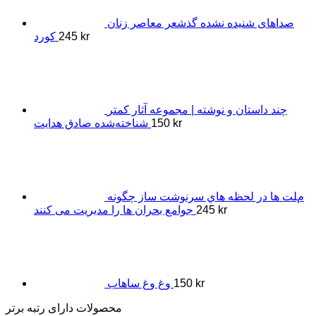
صداهای شنیده نشده گذشعر معاصر زنان
kr
245
کورد
چند داستان و نوشته | مجموعه آثار کمتر
kr
150
شناخته‌شده صادق هدایت
مﻠﺖ ﻫﺎ در ﻟﺤﻈﻪ ﻫﺎي ﺳﺮﻧﻮﺷﺖ ﺳﺎز ﭼﮕﻮﻧﻪ
kr
245
ﺟﻮاﻣﻊ ﺑﺤﺮان ﻫﺎ را ﻣﺪﯾﺮﯾﺖ ﻣﯽ ﮐﻨﻨﺪ
kr
150
وغ وغ ساهاب
محصولات دارای رتبه برتر