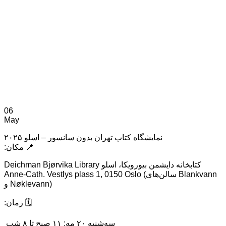
06
May
نمایشگاه کتاب تهران بدون سانسور – اسلو ۲۰۲۵
:مکان 📍
Deichman Bjørvika Library کتابخانه دایشمن بیورویکا، اسلو
Anne-Cath. Vestlys plass 1, 0150 Oslo (سالن‌های Blankvann
و Nøklevann)
:زمان 🗓️
سه‌شنبه ۲۰ مه: ۱۱ صبح تا ۸ شب