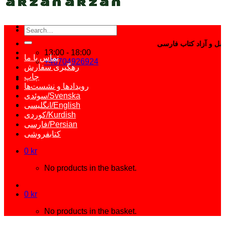
Search
for:
13:00 - 18:00
تماس با ما
+46704926924
رهگیری سفارش
چاپ
رویدادها و نشست‌ها
سوئدی/Svenska
انگلیسی/English
کوردی/Kurdish
فارسی/Persian
کتابفروشی
0
kr
No products in the basket.
0
kr
No products in the basket.