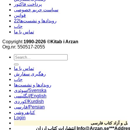
پرداخت فاکتور
سیاست حریم خصوصی
قوانین
22رویدادها و نشست‌ها
چاپ
تماس با ما
Copyright
1990-2026 ©Kitab i Arzan
Org.nr: 550517-2055
Search
for:
تماس با ما
رهگیری سفارش
چاپ
رویدادها و نشست‌ها
سوئدی/Svenska
انگلیسی/English
کوردی/Kurdish
فارسی/Persian
کتابفروشی
Login
Info@Arzan.se***Address: