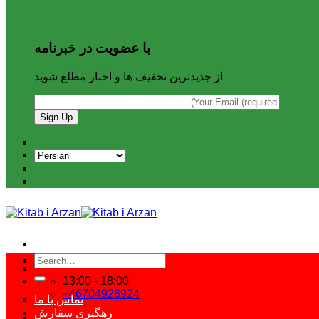
با عضویت در خبرنامه
از جدیدترین تخفیف ها و اخبار مطلع شوید
Search
for:
13:00 - 18:00
+46704926924
تماس با ما
رهگیری سفارش