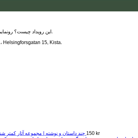
این رویداد چیست؟ رونمایی و گفتگو درباره کتاب «در جستجوی سوسیالیسم» با حضور نویسنده.
زمان و مکان رویداد؟ شنبه ۳۱ ژانویه، ۱۵:۰۰ تا ۱۷:۰۰، an 15, Kista
kr
150
چند داستان و نوشته | مجموعه آثار کمتر ش