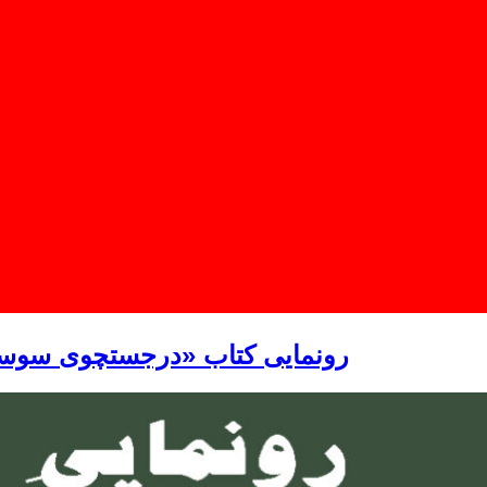
رونمایی کتاب «درجستچوی سوسیالیسم» شنبه ۳۱ ژان