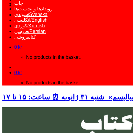
چاپ
رویدادها و نشست‌ها
سوئدی/Svenska
انگلیسی/English
کوردی/Kurdish
فارسی/Persian
کتابفروشی
0
kr
No products in the basket.
0
kr
No products in the basket.
ویه ⏰ ساعت: ۱۵ تا ۱۷