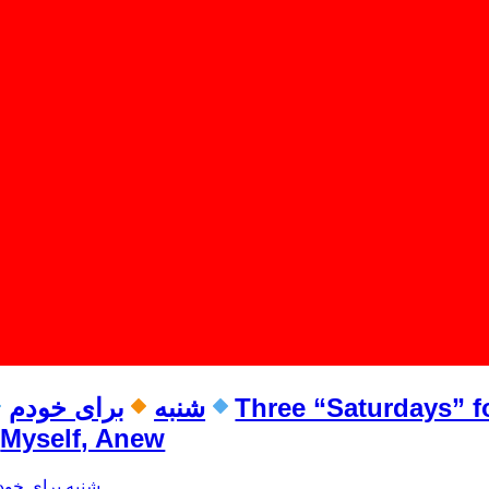
Three “Saturdays” f
شنبه
برای خودم
Myself, Anew