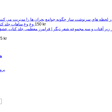
ر ﻟﺤﻈﻪ ﻫﺎي ﺳﺮﻧﻮﺷﺖ ﺳﺎز ﭼﮕﻮﻧﻪ ﺟﻮاﻣﻊ ﺑﺤﺮان ﻫﺎ را ﻣﺪﯾﺮﯾﺖ ﻣﯽ ﮐﻨﻨﺪ
kr
150
وغ وغ ساهاب
زیر آفتاب و سه مجموعه شعر دیگر | فرامرز معظمی
65
kr
هذ
پرو