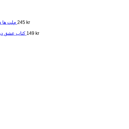
kr
245
مﻠﺖ ﻫﺎ د
kr
149
کتاب عشق در 