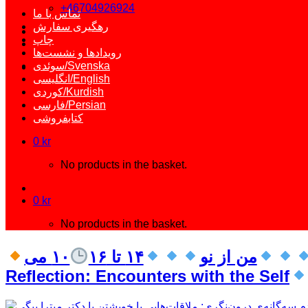
+46704926924
تماس با ما
رهگیری سفارش
چاپ
رویدادها و نشست‌ها
سوئدی/Svenska
انگلیسی/English
کوردی/Kurdish
فارسی/Persian
کتابفروشی
0
kr
No products in the basket.
0
kr
No products in the basket.
من از نو
۱۴ تا ۱۶
۱۰ می
Reflection: Encounters with the Self