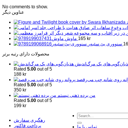
No comments to show.
عناوین دیگر
kr
165
ماوش
1
سنووری بێ سێبەر
محصولات دارای رتبه برتر
یان‌گویی‌های یک مرگ‌اندیش
Rated
5.00
out of 5
188
kr
انه روی شانه چپ می‌رقصد
Rated
5.00
out of 5
350
kr
من برده ذهنی نیستم
Rated
5.00
out of 5
199
kr
Search
for:
رهگیری سفارش
پرداخت فاکتور
تماس با ما