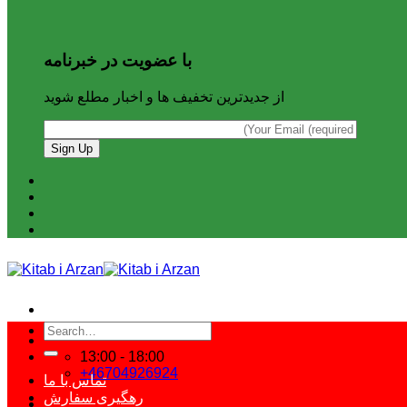
با عضویت در خبرنامه
از جدیدترین تخفیف ها و اخبار مطلع شوید
Search
for:
13:00 - 18:00
+46704926924
تماس با ما
رهگیری سفارش