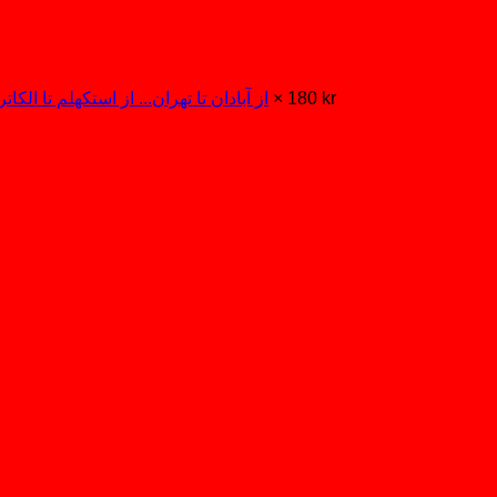
kr
180
1 ×
از آبادان تا تهران... از استکهلم تا الکات