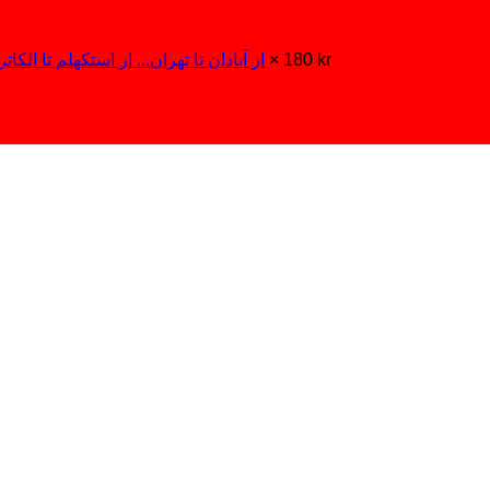
kr
180
1 ×
از آبادان تا تهران... از استکهلم تا الکات