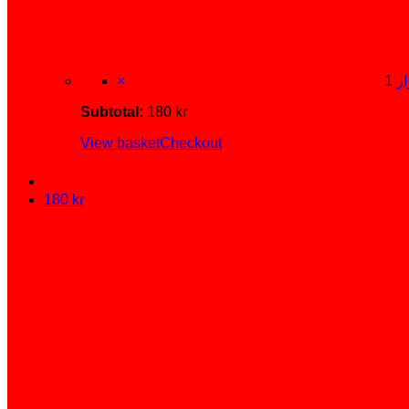
راز
×
Subtotal:
180
kr
View basket
Checkout
180
kr