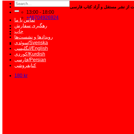
Search
for:
13:00 - 18:00
+46704926924
تماس با ما
رهگیری سفارش
چاپ
رویدادها و نشست‌ها
سوئدی/Svenska
انگلیسی/English
کوردی/Kurdish
فارسی/Persian
کتابفروشی
180
kr