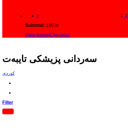
راز
×
Subtotal:
180
kr
View basket
Checkout
سەردانی پزیشکی تایبەت
کوردی
Filter