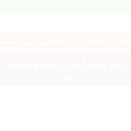
13:00 
هر سفارش شما، حمایتی است از نشر مستقل و آزاد کتاب فارسی.
KURDI
انگلیسی/ENGLISH
سوئدی/SVENSKA
رویدادها و نشست‌ه
شب آبستن است – مجموعه داستان
فارسی
In stock
شب آبستن است – مجموعه
داستان
100
kr