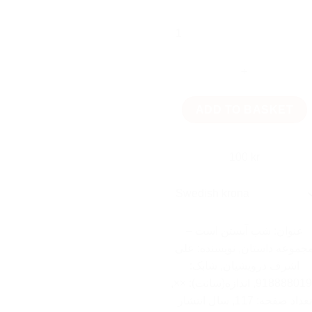
شب
آبستن
است
-
مجموعه
داستان
ADD TO BASKET
quantity
100
kr
عنوان: شب آبستن است –
جموعه داستان, نویسنده: علی
اشرف درویشیان, شابک:
9188880192, اندازه(سانت): ××,
تعداد صفحه: 117, سال انتشار