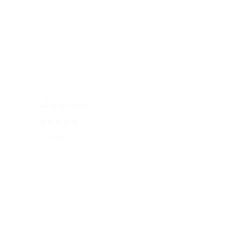
نان و نان خوانودگی
Rated
5
by مهدى
out of 5