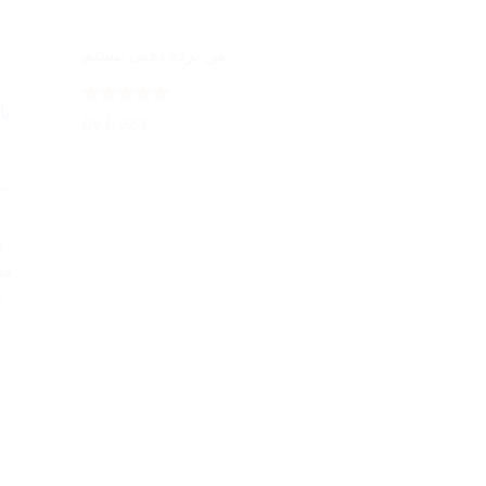
من برده ذهنی نیستم
با
Rated
5
by Reza
out of 5
s:
د
مج