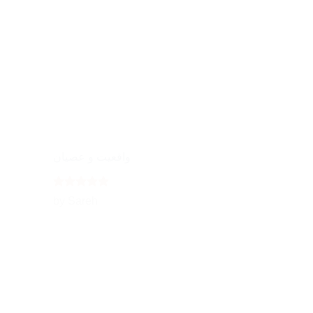
واقعیت و عصیان
Rated
5
by Sareh
out of 5