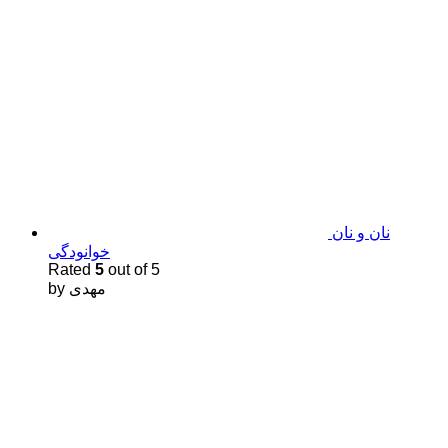
نان و نان
خوانودگی
Rated
5
out of 5
by مهدى