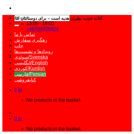
Search
کتاب خوب، بهترین هدیه است – برای دوستانتان کتاب انتخاب کنید.
for:
13:00 - 18:00
+46704926924
تماس با ما
رهگیری سفارش
چاپ
رویدادها و نشست‌ها
سوئدی/Svenska
انگلیسی/English
کوردی/Kurdish
فارسی/Persian
کتابفروشی
0
kr
No products in the basket.
0
kr
No products in the basket.