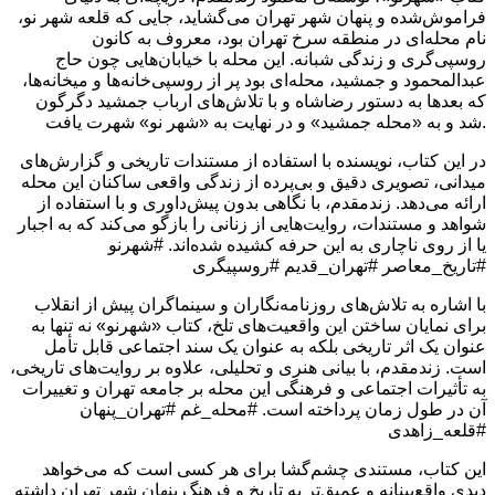
فراموش‌شده و پنهان شهر تهران می‌گشاید، جایی که قلعه شهر نو،
نام محله‌ای در منطقه سرخ تهران بود، معروف به کانون
روسپی‌گری و زندگی شبانه. این محله با خیابان‌هایی چون حاج
عبدالمحمود و جمشید، محله‌ای بود پر از روسپی‌خانه‌ها و میخانه‌ها،
که بعدها به دستور رضاشاه و با تلاش‌های ارباب جمشید دگرگون
شد و به «محله جمشید» و در نهایت به «شهر نو» شهرت یافت.
در این کتاب، نویسنده با استفاده از مستندات تاریخی و گزارش‌های
میدانی، تصویری دقیق و بی‌پرده از زندگی واقعی ساکنان این محله
ارائه می‌دهد. زندمقدم، با نگاهی بدون پیش‌داوری و با استفاده از
شواهد و مستندات، روایت‌هایی از زنانی را بازگو می‌کند که به اجبار
یا از روی ناچاری به این حرفه کشیده شده‌اند. #شهرنو
#تاریخ_معاصر #تهران_قدیم #روسپیگری
با اشاره به تلاش‌های روزنامه‌نگاران و سینماگران پیش از انقلاب
برای نمایان ساختن این واقعیت‌های تلخ، کتاب «شهرنو» نه تنها به
عنوان یک اثر تاریخی بلکه به عنوان یک سند اجتماعی قابل تأمل
است. زندمقدم، با بیانی هنری و تحلیلی، علاوه بر روایت‌های تاریخی،
به تأثیرات اجتماعی و فرهنگی این محله بر جامعه تهران و تغییرات
آن در طول زمان پرداخته است. #محله_غم #تهران_پنهان
#قلعه_زاهدی
این کتاب، مستندی چشم‌گشا برای هر کسی است که می‌خواهد
دیدی واقع‌بینانه و عمیق‌تر به تاریخ و فرهنگ پنهان شهر تهران داشته