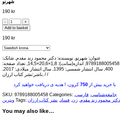
شهرنو
190
kr
شهرنو
quantity
Add to basket
190
kr
عنوان: شهرنو, نویسنده: دکتر محمود زند مقدم, شابک:
9789188005458, اندازه(سانت): 1,8×20,6×14,5, تعداد صفحه:
400, سال انتشار شمسی: 1395, سال انتشار میلادی: 2017,
ناشر:نشر کتاب ارزان, / /
با خرید بیش از
750
کرون، ! هدیه ی دریافت خواهید کرد
جامعه‌شناسی
,
فارسی
,
Categories:
9789188005458
SKU:
دکتر محمود زند مقدم
,
زن
,
فساد
,
نشر کتاب ارزان
Tags:
ویترین
You may also like…