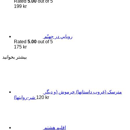
Rated
5.00
out of 5
199
kr
رويايي در جهنّم
Rated
5.00
out of 5
175
kr
بیشتر بخوانید
مترسک (غروب داستانها) خرموش (و دیگر
kr
120
شر-روایتها)
اقلیم هشتم