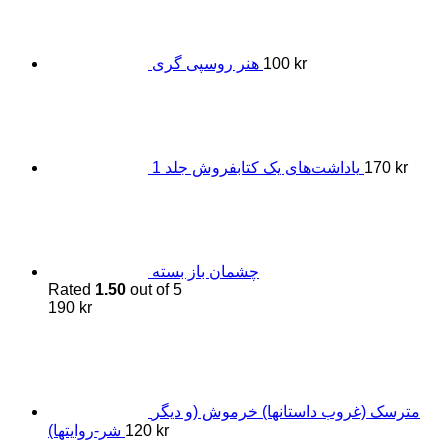
kr
100
هنر روسپی گری
kr
170
یاداشت‌های یک کتابفروش جلد 1
چشمان باز بسته
Rated
1.50
out of 5
190
kr
مترسک (غروب داستانها) خرموش (و دیگر
kr
120
شر-روایتها)