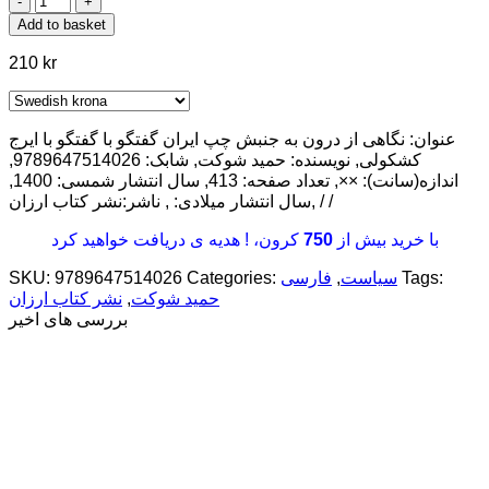
از
Add to basket
درون
به
210
kr
جنبش
چپ
ایران
عنوان: نگاهی از درون به جنبش چپ ایران گفتگو با گفتگو با ایرج
گفتگو
کشکولی, نویسنده: حمید شوکت, شابک: 9789647514026,
با
اندازه(سانت): ××, تعداد صفحه: 413, سال انتشار شمسی: 1400,
گفتگو
سال انتشار میلادی: , ناشر:نشر کتاب ارزان, / /
با
ایرج
با خرید بیش از
750
کرون، ! هدیه ی دریافت خواهید کرد
کشکولی
quantity
Tags:
سیاست
,
فارسی
Categories:
9789647514026
SKU:
حمید شوکت
,
نشر کتاب ارزان
بررسی های اخیر