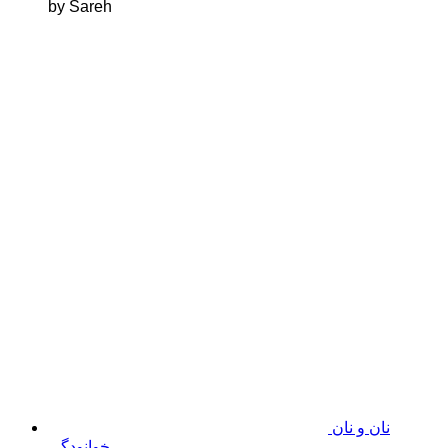
by Sareh
نان و نان
خوانودگی