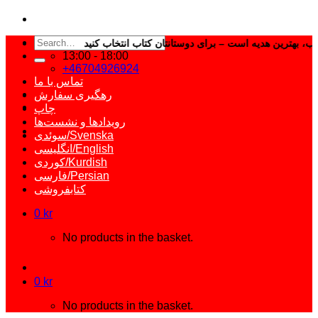
Search
ب انتخاب کنید
for:
13:00 - 18:00
+46704926924
تماس با ما
رهگیری سفارش
چاپ
رویدادها و نشست‌ها
سوئدی/Svenska
انگلیسی/English
کوردی/Kurdish
فارسی/Persian
کتابفروشی
0
kr
No products in the basket.
0
kr
No products in the basket.