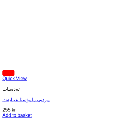
Quick View
ئه‌ده‌بیات
مردنی مامۆستا عینایەت
255
kr
Add to basket