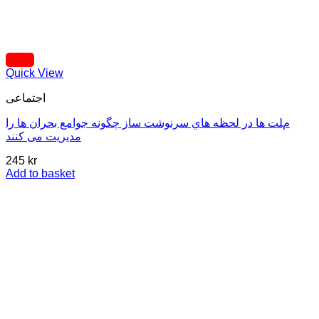
Quick View
اجتماعی
مﻠﺖ ﻫﺎ در ﻟﺤﻈﻪ ﻫﺎي ﺳﺮﻧﻮﺷﺖ ﺳﺎز ﭼﮕﻮﻧﻪ ﺟﻮاﻣﻊ ﺑﺤﺮان ﻫﺎ را
ﻣﺪﯾﺮﯾﺖ ﻣﯽ ﮐﻨﻨﺪ
245
kr
Add to basket