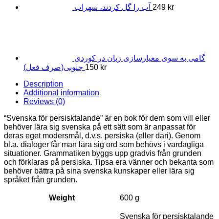
آب را گل کردند، سهراب
249
kr
گامی به سوی معیارسازی زبان در کوردی
جنوبی(صرف فعل)
150
kr
Description
Additional information
Reviews (0)
“Svenska för persisktalande” är en bok för dem som vill eller
behöver lära sig svenska på ett sätt som är anpassat för
deras eget modersmål, d.v.s. persiska (eller dari). Genom
bl.a. dialoger får man lära sig ord som behövs i vardagliga
situationer. Grammatiken byggs upp gradvis från grunden
och förklaras på persiska. Tipsa era vänner och bekanta som
behöver bättra på sina svenska kunskaper eller lära sig
språket från grunden.
Weight
600 g
Svenska för persisktalande