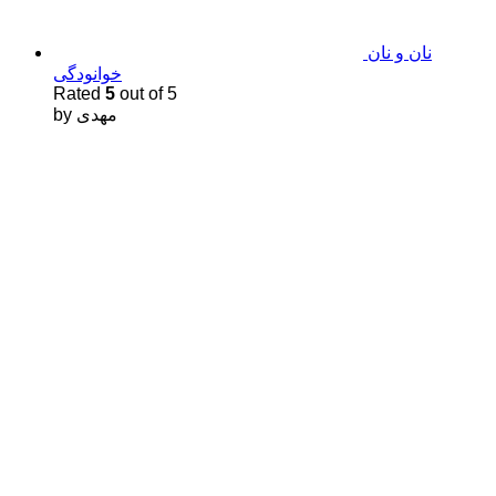
نان و نان
خوانودگی
Rated
5
out of 5
by مهدى