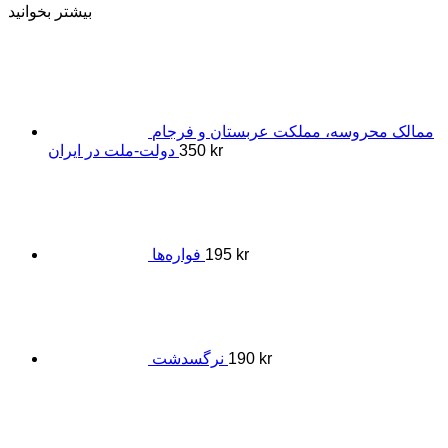
بیشتر بخوانید
ممالک محروسه، مملکت عربستان و فرجام
دولت-ملت در ایران
350
kr
فوارەها
195
kr
نرگسدشت
190
kr