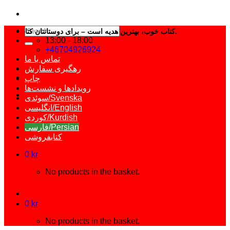
Search
کتاب خوب، بهترین هدیه است – برای دوستانتان کتاب انتخاب کنید.
for:
13:00 - 18:00
+46704926924
تماس با ما
رهگیری سفارش
چاپ
رویدادها و نشست‌ها
سوئدی/Svenska
انگلیسی/English
کوردی/Kurdish
فارسی/Persian
کتابفروشی
0
kr
No products in the basket.
0
kr
No products in the basket.