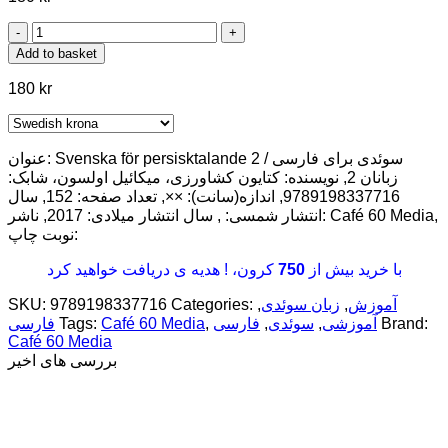
Svenska
för
Add to basket
persisktalande
2
180
kr
/
سوئدی
برای
فارسی
عنوان: Svenska för persisktalande 2 / سوئدی برای فارسی
زبانان
زبانان 2, نویسنده: کتایون کشاورزی، میکائیل اولسون، شابک:
2
9789198337716, اندازه(سانت): ××, تعداد صفحه: 152, سال
quantity
انتشار شمسی: , سال انتشار میلادی: 2017, ناشر: Café 60 Media,
نوبت چاپ:
کرون، ! هدیه ی دریافت خواهید کرد
750
با خرید بیش از
SKU:
9789198337716
Categories:
,
زبان سوئدی
,
آموزش
فارسی
Tags:
Café 60 Media
,
فارسی
,
سوئدی
,
آموزشی
Brand:
Café 60 Media
بررسی های اخیر