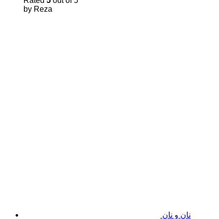
Rated
5
out of 5
by Reza
نان و نان